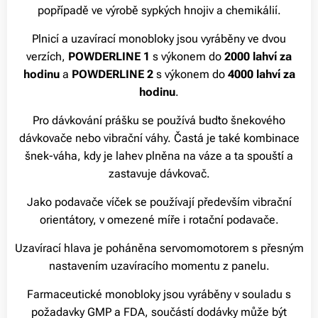
popřípadě ve výrobě sypkých hnojiv a chemikálií.
Plnicí a uzavírací monobloky jsou vyráběny ve dvou
verzích,
POWDERLINE 1
s výkonem do
2000 lahví za
hodinu
a
POWDERLINE 2
s výkonem do
4000 lahví za
hodinu
.
Pro dávkování prášku se používá buďto šnekového
dávkovače nebo vibrační váhy. Častá je také kombinace
šnek-váha, kdy je lahev plněna na váze a ta spouští a
zastavuje dávkovač.
Jako podavače víček se používají především vibrační
orientátory, v omezené míře i rotační podavače.
Uzavírací hlava je poháněna servomomotorem s přesným
nastavením uzavíracího momentu z panelu.
Farmaceutické monobloky jsou vyráběny v souladu s
požadavky GMP a FDA, součástí dodávky může být