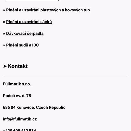
»
Plnění a uzavírání plastových a kovových tub
»
Plnění a uzavírání sáčků
»
Dávkovací čerpadla
»
Plnění sudů a IBC
Kontakt
➤
Füllmatik s.r.o.
Podolí ev. č. 75
686 04 Kunovice,
Czech Republic
info@fullmatik.cz
+420 608 412 534