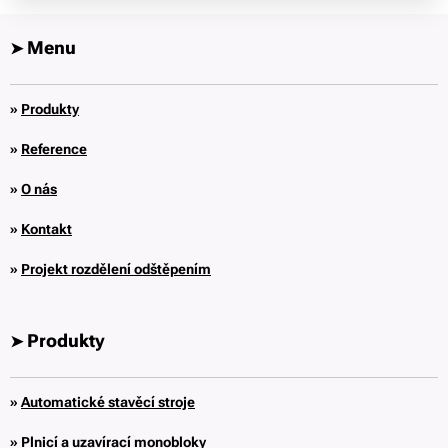
Menu
➤
»
Produkty
»
Reference
»
O nás
»
Kontakt
»
Projekt rozdělení odštěpením
Produkty
➤
»
Automatické stavěcí stroje
»
Plnicí a uzavírací monobloky