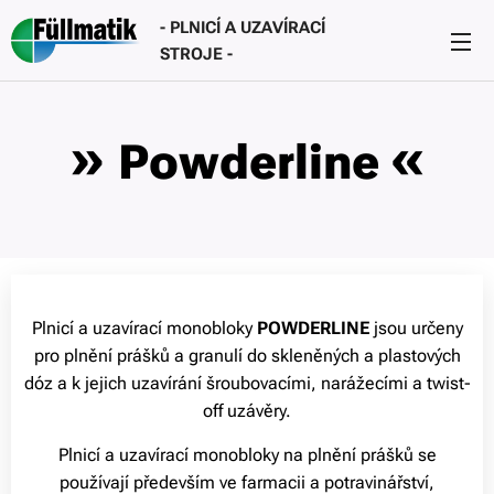
- PLNICÍ A UZAVÍRACÍ
STROJE -
»
«
Powderline
Plnicí a uzavírací monobloky
POWDERLINE
jsou určeny
pro plnění prášků a granulí do skleněných a plastových
dóz a k jejich uzavírání šroubovacími, narážecími a twist-
off uzávěry.
Plnicí a uzavírací monobloky na plnění prášků se
používají především ve farmacii a potravinářství,