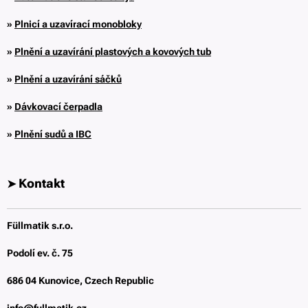
»
Plnicí a uzavírací monobloky
»
Plnění a uzavírání plastových a kovových tub
»
Plnění a uzavírání sáčků
»
Dávkovací čerpadla
»
Plnění sudů a IBC
Kontakt
➤
Füllmatik s.r.o.
Podolí ev. č. 75
686 04 Kunovice,
Czech Republic