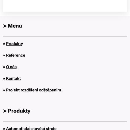
Menu
➤
»
Produkty
»
Reference
»
O nás
»
Kontakt
»
Projekt rozdělení odštěpením
Produkty
➤
»
Automatické stavěcí stroje